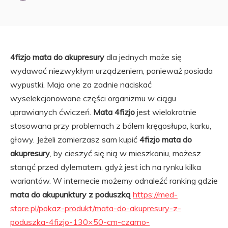
4fizjo mata do akupresury
dla jednych może się
wydawać niezwykłym urządzeniem, ponieważ posiada
wypustki. Maja one za zadnie naciskać
wyselekcjonowane części organizmu w ciągu
uprawianych ćwiczeń.
Mata 4fizjo
jest wielokrotnie
stosowana przy problemach z bólem kręgosłupa, karku,
głowy. Jeżeli zamierzasz sam kupić
4fizjo mata do
akupresury
, by cieszyć się nią w mieszkaniu, możesz
stanąć przed dylematem, gdyż jest ich na rynku kilka
wariantów. W internecie możemy odnaleźć ranking gdzie
mata do akupunktury z poduszką
https://med-
store.pl/pokaz-produkt/mata-do-akupresury-z-
poduszka-4fizjo-130×50-cm-czarno-