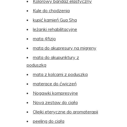
Kolorowy bandaż elastyczny
Kule do chodzenia
kupić kamień Gua Sha
leżanki rehabilitacyjne
mata 4fizjo
mata do akupresury na migreny
mata do akupunktury z
poduszką
mata z kolcami z poduszką
materace do ćwiczeń
Nogawki kompresyjne
Nova zestaw do ciała
Olejki eteryczne do aromaterapii
peeling do ciała