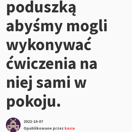
poduszką
abyśmy mogli
wykonywać
ćwiczenia na
niej sami w
pokoju.
2022-10-07
Opublikowane przez
kasia