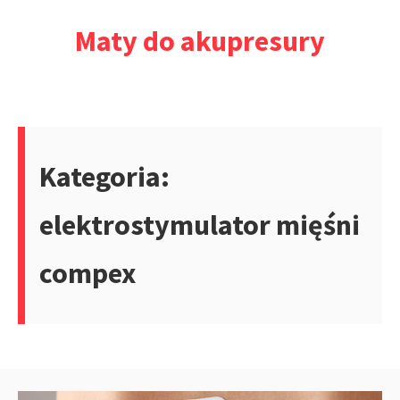
Przejdź
Maty do akupresury
do
treści
Kategoria:
elektrostymulator mięśni
compex