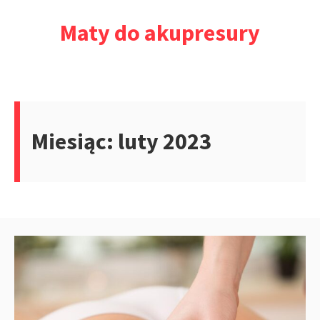
Przejdź
Maty do akupresury
do
treści
Miesiąc:
luty 2023